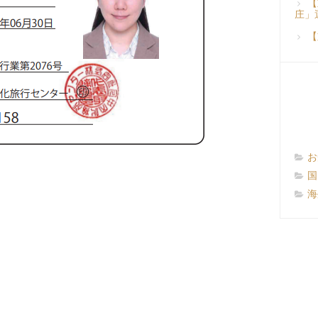
【
庄」
【
お
国
海