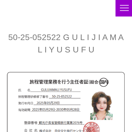
50-25-052522 G U L I J I A M A
L I Y U S U F U