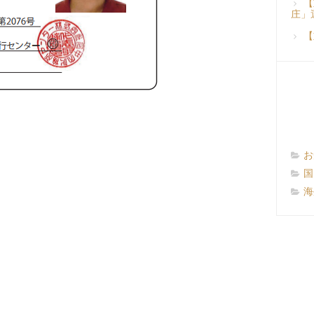
【
庄」
【
お
国
海