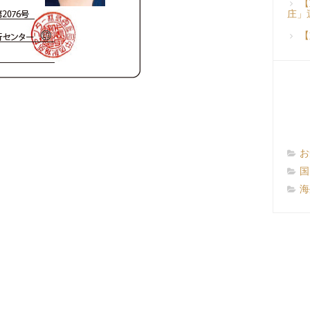
【
庄」
【
お
国
海