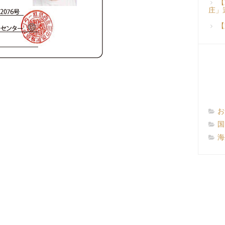
【
庄」
【
お
国
海