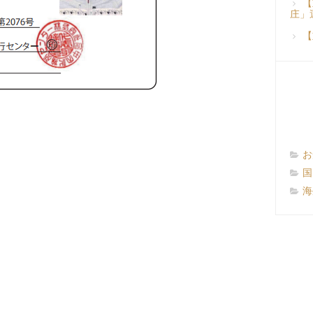
【
庄」
【
お
国
海