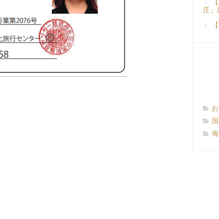
【
庄」
【
お
国
海