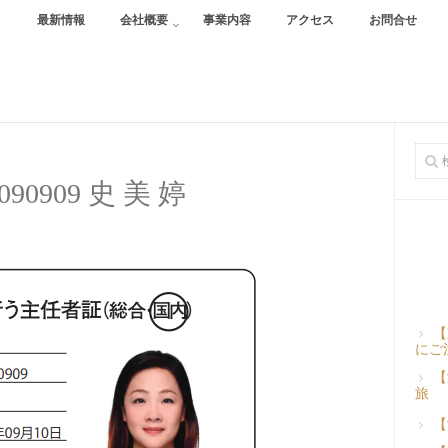
最新情報
会社概要
事業内容
アクセス
お問合せ
-090909 史 美 婷
【
にご
【
旅
【