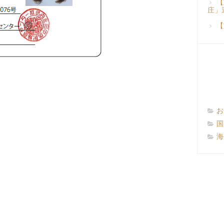
【
庄」
【
お
国
海