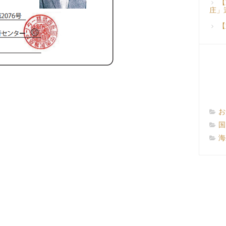
【
庄」
【
お
国
海