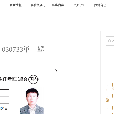
最新情報
会社概要
事業内容
アクセス
お問合せ
1-030733単 韜
【
にご
【
旅
【